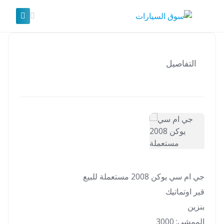
Ski
t
conten
التفاصيل
جي ام سي يوكن 2008 مستعملة للبيع
قير اوتماتيك
بنزين
الممشى: ⁨3000