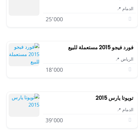
الدمام 📍
25٬000
فورد فيجو 2015 مستعملة للبيع
الرياض 📍
18٬000
تويوتا يارس 2015
الدمام 📍
39٬000