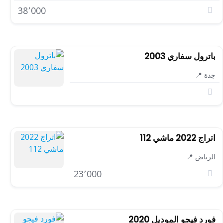
38٬000
باترول سفاري 2003
جدة 📍
اتراج 2022 ماشي 112
الرياض 📍
23٬000
فورد فيجو الموديل 2020