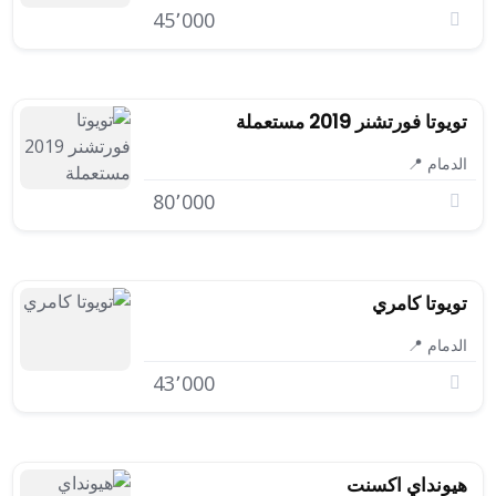
45٬000
تويوتا فورتشنر 2019 مستعملة
الدمام 📍
80٬000
تويوتا كامري
الدمام 📍
43٬000
هيونداي اكسنت