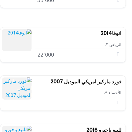
35٬000
انوفا2014
الرياض 📍
22٬000
فورد ماركيز امريكي الموديل 2007
الأحساء 📍
للبيع باجيرو 2016