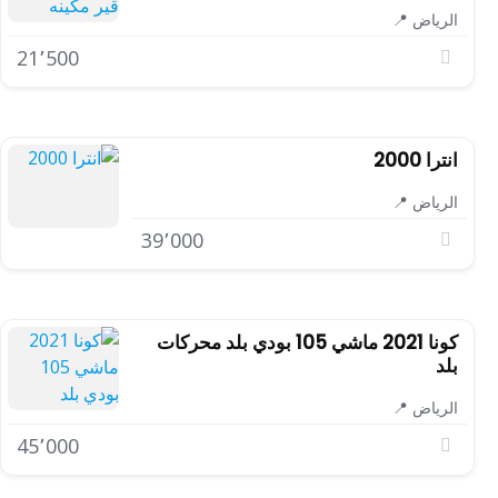
الرياض 📍
21٬500
انترا 2000
الرياض 📍
39٬000
كونا 2021 ماشي 105 بودي بلد محركات
بلد
الرياض 📍
45٬000