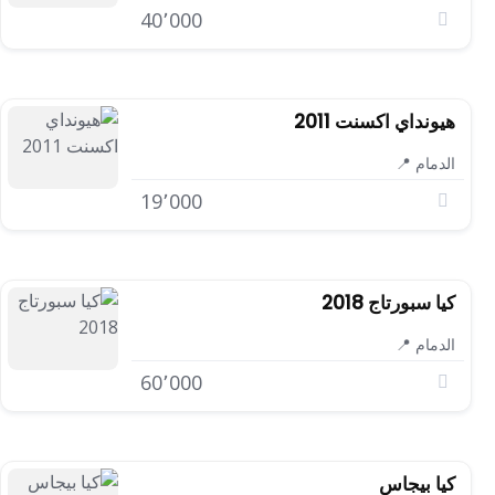
40٬000
هيونداي اكسنت 2011
الدمام 📍
19٬000
كيا سبورتاج 2018
الدمام 📍
60٬000
كيا بيجاس