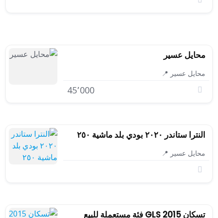
محايل عسير
محايل عسير 📍
45٬000
النترا ستاندر ٢٠٢٠ بودي بلد ماشية ٢٥٠
محايل عسير 📍
تسكان 2015 GLS فئة مستعملة للبيع