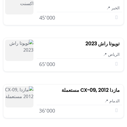
الخبر 📍
45٬000
تويوتا راش 2023
الرياض 📍
65٬000
مازدا CX-09, 2012 مستعملة
الدمام 📍
36٬000