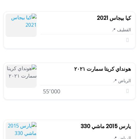
كيا بيجاس 2021
القطيف 📍
هونداي كريتا سمارت ٢٠٢١
الرياض 📍
55٬000
يارس 2015 ماشي 330
الرياض 📍