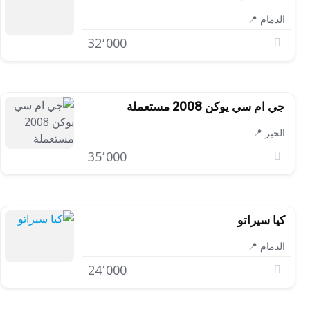
الدمام 📍
32٬000
جي ام سي يوكن 2008 مستعملة
الخبر 📍
35٬000
كيا سيراتو
الدمام 📍
24٬000