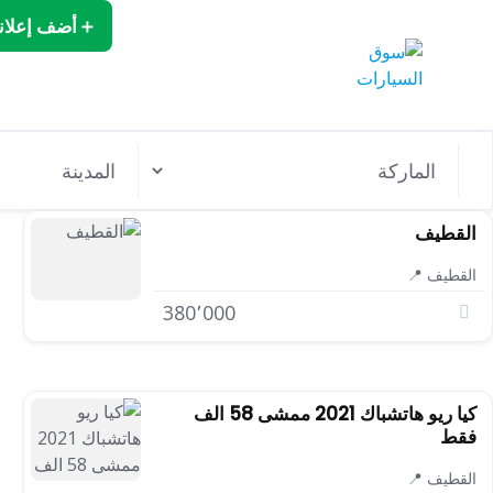
Ski
أضف إعلانك
t
conten
القطيف
القطيف 📍
380٬000
كيا ريو هاتشباك 2021 ممشى 58 الف
فقط
القطيف 📍