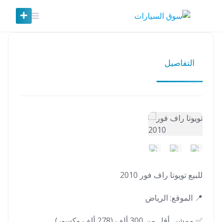
Ski
t
conten
التفاصيل
للبيع تويوتا راف فور 2010
📍 الموقع: الرياض
✅ ممشى أقل من 300 ألف (278 ألف وكسور)