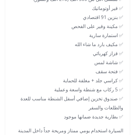
✅ قير أوتوماتيك
✅ بنزين 91 اقتصادي
✅ مكينة وقير على الفحص
✅ استمارة سارية
✅ مكيف بارد ما شاء الله
✅ قزاز كهربائي
✅ شاشة لمس
✅ فتحة سقف
✅ كراسي جلد + مغلفة للحماية
✅ 5 ركاب مع شنطة واسعة وعملية
✅ صندوق تخزين إضافي أسفل الشنطة مناسب للعدة
والطلعات والسفر
✅ بطارية جديدة ضمانها موجود
السيارة استخدام يومي ممتاز ومريحة جداً داخل المدينة